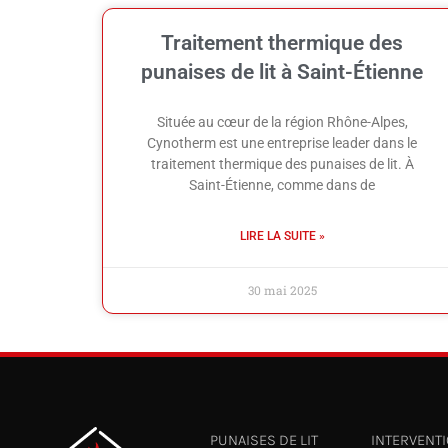
Traitement thermique des
punaises de lit à Saint-Étienne
Située au cœur de la région Rhône-Alpes,
Cynotherm est une entreprise leader dans le
traitement thermique des punaises de lit. À
Saint-Étienne, comme dans de
LIRE LA SUITE »
30 mai 2025
PUNAISES DE LIT
INTERVENT